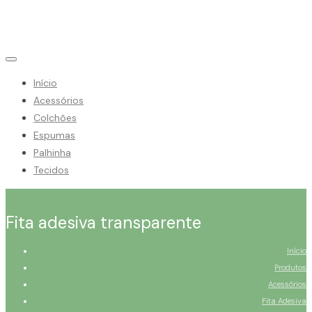
Início
Acessórios
Colchões
Espumas
Palhinha
Tecidos
Fita adesiva transparente
Início
Produtos
Acessórios
Fita Adesiva