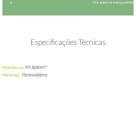
Fita adesiva transparente
Especificações Técnicas
Referência:
FIT.ADEHT*
Medidas:
75mmx66mt