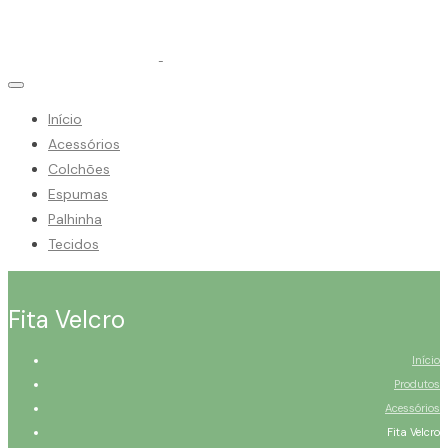
Início
Acessórios
Colchões
Espumas
Palhinha
Tecidos
Fita Velcro
Início
Produtos
Acessórios
Fita Velcro