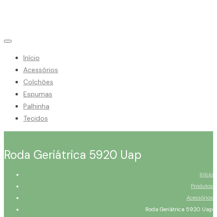
Início
Acessórios
Colchões
Espumas
Palhinha
Tecidos
Roda Geriátrica 5920 Uap
Início
Produtos
Acessórios
Roda Geriátrica 5920 Uap