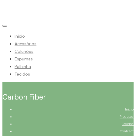
Início
Acessórios
Colchões
Espumas
Palhinha
Tecidos
Carbon Fiber
Início
Produtos
Tecidos
Contract