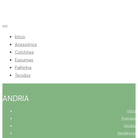
Início
Acessórios
Colchões
Espumas
Palhinha
Tecidos
ANDRIA
Início
Produtos
Tecidos
Residêncial