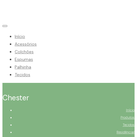
Início
Acessórios
Colchões
Espumas
Palhinha
Tecidos
Chester
Início
Produtos
Tecidos
Residêncial